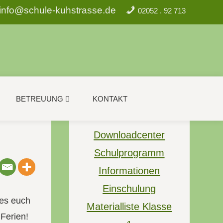
info@schule-kuhstrasse.de
02052 . 92 713
BETREUUNG
KONTAKT
Downloadcenter
Schulprogramm
Informationen
Einschulung
 es euch
Materialliste Klasse
 Ferien!