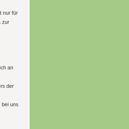
 nur für
 zur
ich an
rs der
 bei uns