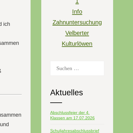
1
Info
Zahnuntersuchung
d ich
Velberter
Zusammen
Kulturlöwen
Suchen
ß
nach:
Aktuelles
Abschlussfeier der 4.
 zusammen
Klassen am 17.07.2026
 und
Schuljahresabschlussbrief