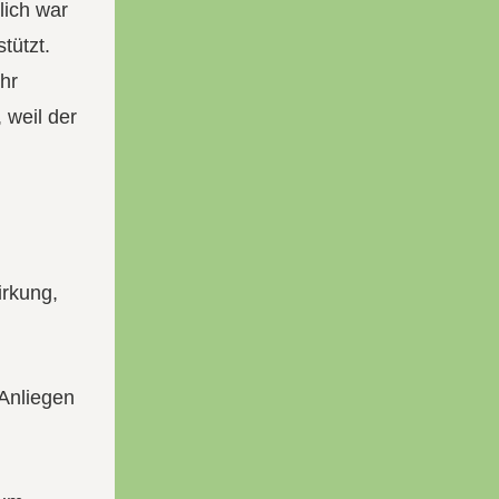
lich war
tützt.
ehr
 weil der
irkung,
 Anliegen