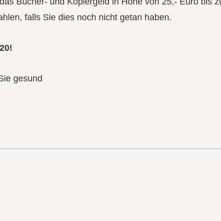
 das Bücher- und Kopiergeld in Höhe von 25,- Euro bis 
len, falls Sie dies noch nicht getan haben.
20!
 Sie gesund