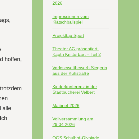
2026
Impressionen vom
tags,
Klätschballspiel
Projekttag Sport
e
Theater AG präsentiert:
Käptn Knitterbart – Teil 2
d hoffen,
Vorlesewettbewerb Siegerin
aus der Kuhstraße
Kinderkonferenz in der
 trotzdem
Stadtbücherei Velbert
hmen
Maibrief 2026
 alle
Ich
Vollversammlung am
29.04.2026
OGS Schulhof-Olypiade