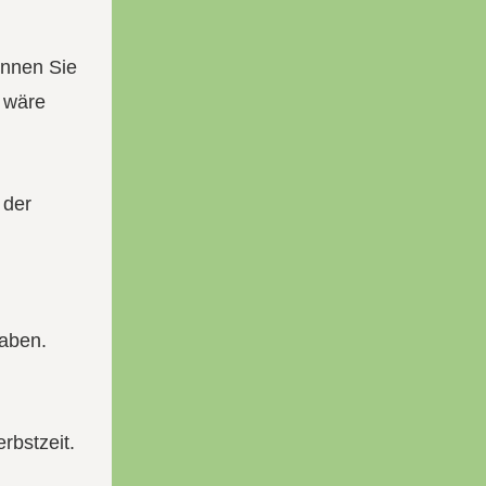
önnen Sie
wäre
 der
haben.
rbstzeit.