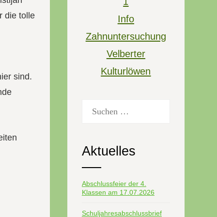
stijan
1
die tolle
Info
Zahnuntersuchung
Velberter
Kulturlöwen
ier sind.
nde
Suchen
nach:
eiten
Aktuelles
Abschlussfeier der 4.
Klassen am 17.07.2026
Schuljahresabschlussbrief