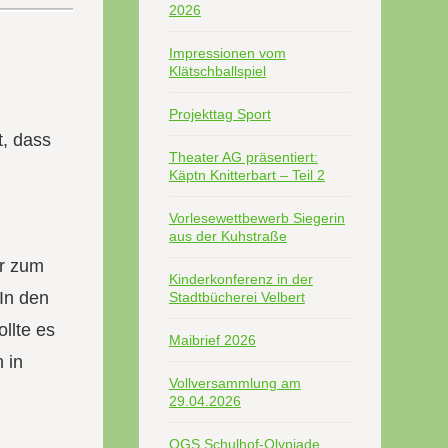
2026
Impressionen vom
Klätschballspiel
Projekttag Sport
t, dass
Theater AG präsentiert:
Käptn Knitterbart – Teil 2
Vorlesewettbewerb Siegerin
aus der Kuhstraße
er zum
Kinderkonferenz in der
 In den
Stadtbücherei Velbert
ollte es
Maibrief 2026
 in
Vollversammlung am
29.04.2026
OGS Schulhof-Olypiade