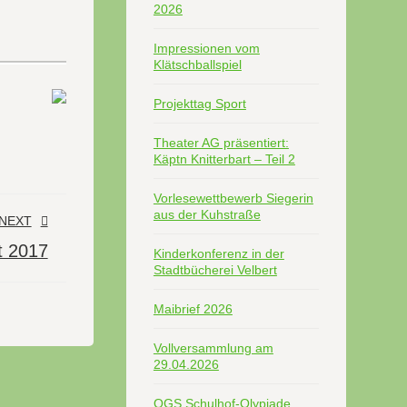
2026
Impressionen vom
Klätschballspiel
Projekttag Sport
Theater AG präsentiert:
Käptn Knitterbart – Teil 2
Vorlesewettbewerb Siegerin
aus der Kuhstraße
NEXT
t 2017
Kinderkonferenz in der
Stadtbücherei Velbert
Maibrief 2026
Vollversammlung am
29.04.2026
OGS Schulhof-Olypiade