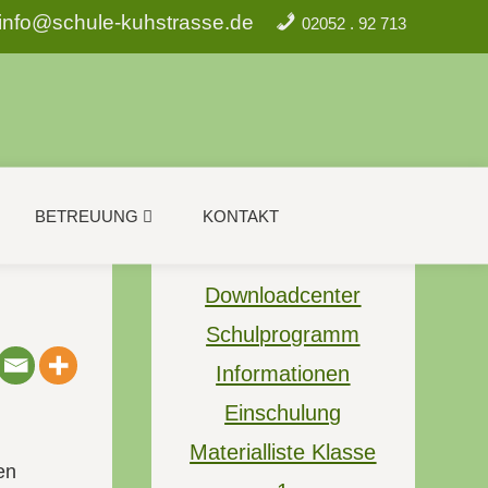
info@schule-kuhstrasse.de
02052 . 92 713
BETREUUNG
KONTAKT
Downloadcenter
Schulprogramm
Informationen
Einschulung
Materialliste Klasse
en