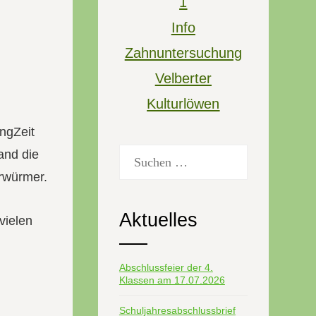
1
Info
Zahnuntersuchung
Velberter
Kulturlöwen
ngZeit
Suchen
and die
nach:
hrwürmer.
Aktuelles
vielen
Abschlussfeier der 4.
Klassen am 17.07.2026
Schuljahresabschlussbrief