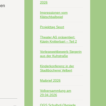
2026
hen
Impressionen vom
Klätschballspiel
Projekttag Sport
Theater AG präsentiert:
Käptn Knitterbart – Teil 2
Vorlesewettbewerb Siegerin
aus der Kuhstraße
Kinderkonferenz in der
Stadtbücherei Velbert
Maibrief 2026
Vollversammlung am
29.04.2026
OGS Schulhof-Olypiade