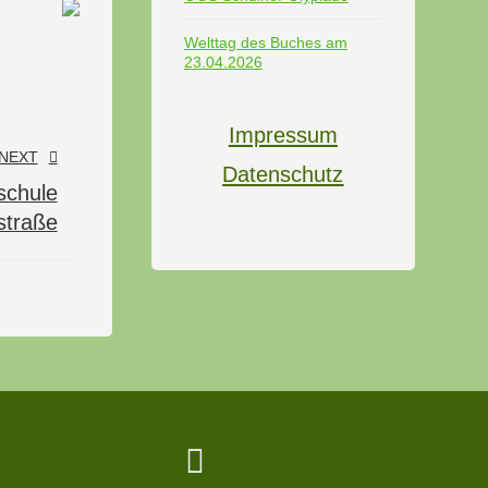
Welttag des Buches am
23.04.2026
Impressum
NEXT
Datenschutz
schule
straße