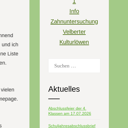
1
Info
Zahnuntersuchung
Velberter
annend
Kulturlöwen
 und ich
ne Liste
Suchen
en.
nach:
Aktuelles
 vielen
omepage.
Abschlussfeier der 4.
Klassen am 17.07.2026
s
Schuljahresabschlussbrief