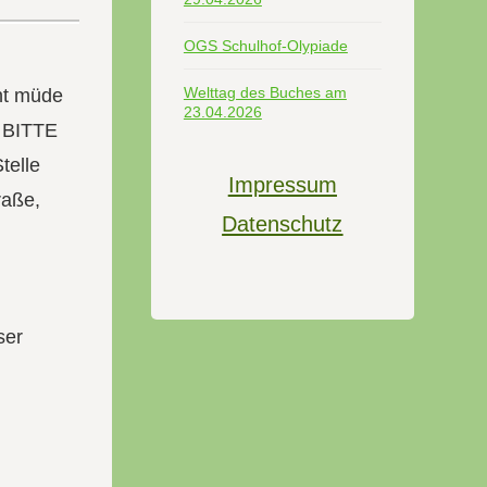
OGS Schulhof-Olypiade
Welttag des Buches am
cht müde
23.04.2026
. BITTE
elle
Impressum
raße,
Datenschutz
ser