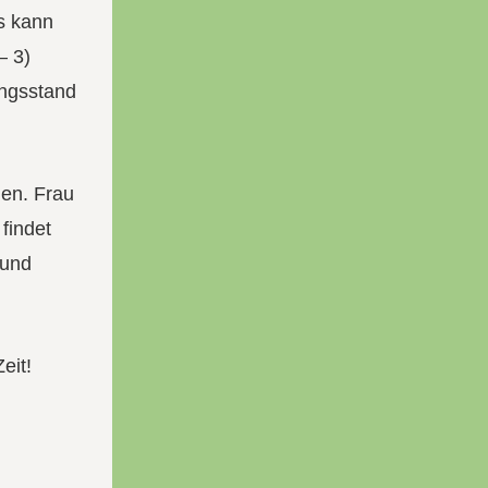
s kann
– 3)
ungsstand
en. Frau
findet
 und
eit!