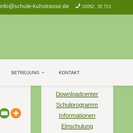
info@schule-kuhstrasse.de
02052 . 92 713
BETREUUNG
KONTAKT
Downloadcenter
Schulprogramm
Informationen
Einschulung