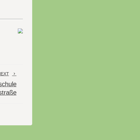
NEXT
schule
straße