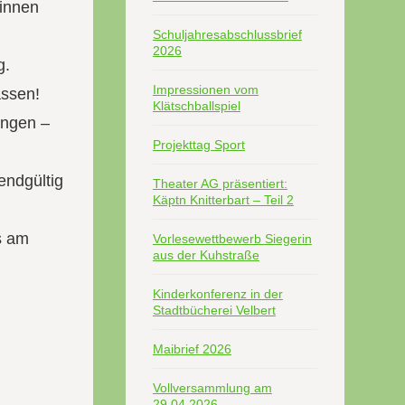
*innen
Schuljahresabschlussbrief
2026
g.
Impressionen vom
assen!
Klätschballspiel
ingen –
Projekttag Sport
endgültig
Theater AG präsentiert:
Käptn Knitterbart – Teil 2
s am
Vorlesewettbewerb Siegerin
aus der Kuhstraße
Kinderkonferenz in der
Stadtbücherei Velbert
Maibrief 2026
Vollversammlung am
29.04.2026