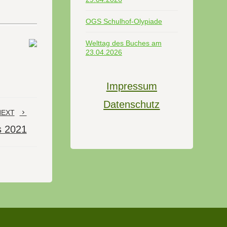
OGS Schulhof-Olypiade
Welttag des Buches am
23.04.2026
Impressum
Datenschutz
NEXT
s 2021