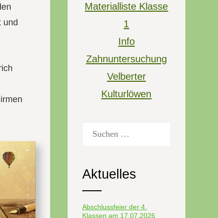
Materialliste Klasse
den
t und
1
Info
Zahnuntersuchung
rich
Velberter
Kulturlöwen
hirmen
Suchen
nach:
Aktuelles
Abschlussfeier der 4.
Klassen am 17.07.2026