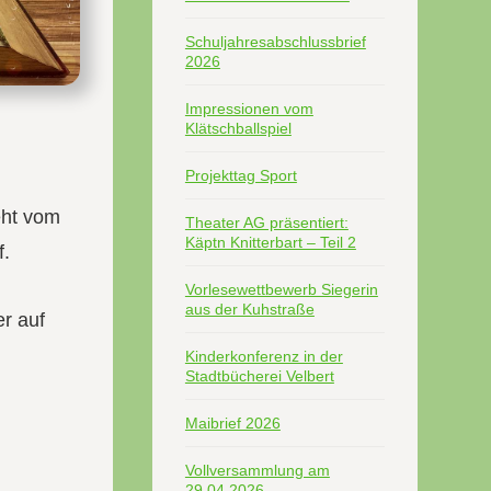
Schuljahresabschlussbrief
2026
Impressionen vom
Klätschballspiel
Projekttag Sport
eht vom
Theater AG präsentiert:
Käptn Knitterbart – Teil 2
f.
Vorlesewettbewerb Siegerin
aus der Kuhstraße
er auf
Kinderkonferenz in der
Stadtbücherei Velbert
Maibrief 2026
Vollversammlung am
29.04.2026